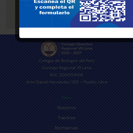
Colegio de Biólogos del Perú
Consejo Regional VII Lima
RUC 20610114106
Jirón Daniel Hernández 1315 – Pueblo Libre
Inicio
Nosotros
Tramites
Normativas