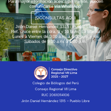
Para mayor información acerca del tramite, pueden
comunicarse vía WhatsApp:
CONSULTAS AQUI
Jirón Daniel Hernández 1315 / Pueblo Libre
Ref. cruce entre la cdra. 9 y 10 la Av. La Marina
Lunes a Viernes de 9:00 a.m. a 6:00 p.m. y los
Sábados de 9:00 a.m. a 1:00 p.m.
Colegio de Biólogos del Perú
Consejo Regional VII Lima
RUC 20610114106
Jirón Daniel Hernández 1315 – Pueblo Libre