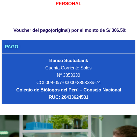
PERSONAL
Voucher del pago(original) por el monto de S/ 306.50:
PAGO
Banco Scotiabank
Cuenta Corriente Soles
Nº 3853339
CCI 009-097-00000-3853339-74
Colegio de Biólogos del Perú – Consejo Nacional
RUC: 20433624531